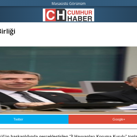
Masaüstü Görünüm
rliği
Twitter
Google+
l’ün başkanlığında gerçekleştirilen “İl Hayvanları Koruma Kurulu” toplan