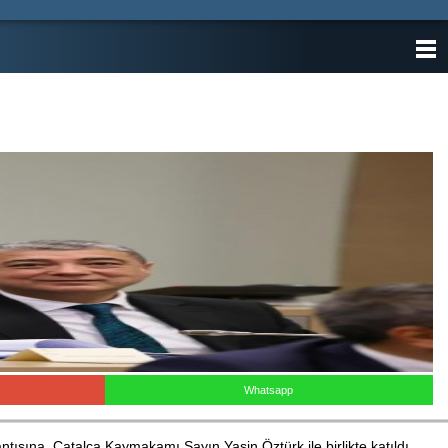
ANASAYFA
KATEGORİLER
YAZARLAR
ANKETLER
FOTO GALERİ
VİDEO GALERİ
KÜNYE
İLETİŞİM
Whatsapp
tısına, Çatalca Kaymakamı Sayın Yasin Öztürk ile birlikte katıldı.