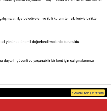
Haberin Doğru Adresi.
alar, ilçe belediyeleri ve ilgili kurum temsilcileriyle birlikte
ilmesi yönünde önemli değerlendirmelerde bulunuldu.
duyarlı, güvenli ve yaşanabilir bir kent için çalışmalarımızı
YORUM YAP | 0 Yorum