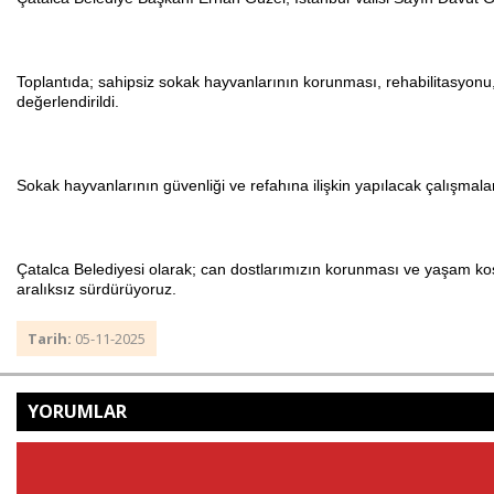
Toplantıda; sahipsiz sokak hayvanlarının korunması, rehabilitasyonu, s
değerlendirildi.
Sokak hayvanlarının güvenliği ve refahına ilişkin yapılacak çalışma
Çatalca Belediyesi olarak; can dostlarımızın korunması ve yaşam koşul
aralıksız sürdürüyoruz.
Tarih:
05-11-2025
YORUMLAR