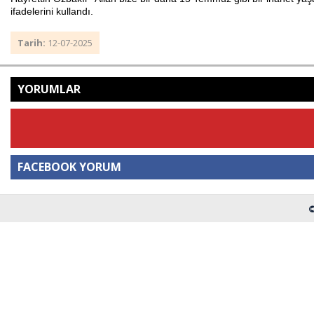
ifadelerini kullandı.
Tarih:
12-07-2025
YORUMLAR
FACEBOOK YORUM
©