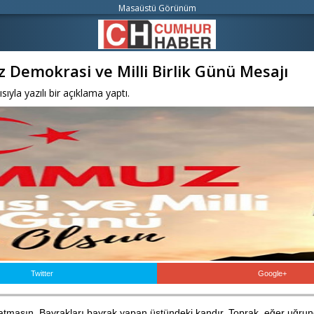
Masaüstü Görünüm
 Demokrasi ve Milli Birlik Günü Mesajı
yla yazılı bir açıklama yaptı.
Twitter
Google+
şatmasın. Bayrakları bayrak yapan üstündeki kandır. Toprak, eğer uğrun