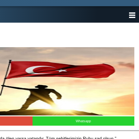
ANASAYFA
KATEGORİLER
YAZARLAR
ANKETLER
FOTO GALERİ
VİDEO GALERİ
KÜNYE
İLETİŞİM
Whatsapp
da ölen varsa vatandır. Tüm şehitlerimizin Ruhu şad olsun."