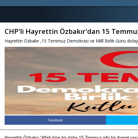
CHP'li Hayrettin Özbakır'dan 15 Temmuz
Hayrettin Özbakır ,15 Temmuz Demokrasi ve Millî Birlik Günü dolayısı
Facebook
Hayrettin Özbakır “Allah bize bir daha 15 Temmuz gibi bir ihanet ya