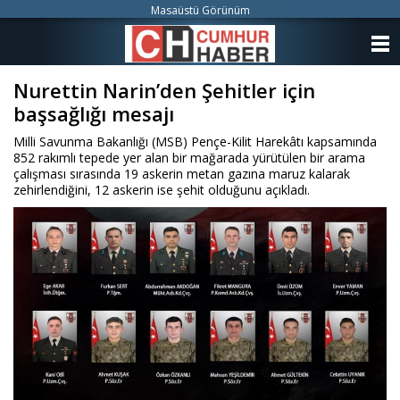
Masaüstü Görünüm
ANASAYFA
Nurettin Narin’den Şehitler için
KATEGORİLER
başsağlığı mesajı
YAZARLAR
Milli Savunma Bakanlığı (MSB) Pençe-Kilit Harekâtı kapsamında
852 rakımlı tepede yer alan bir mağarada yürütülen bir arama
ANKETLER
çalışması sırasında 19 askerin metan gazına maruz kalarak
zehirlendiğini, 12 askerin ise şehit olduğunu açıkladı.
FOTO GALERİ
VİDEO GALERİ
KÜNYE
İLETİŞİM