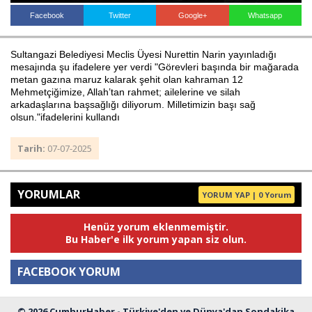
Facebook
Twitter
Google+
Whatsapp
Haberin Doğru Adresi.
Sultangazi Belediyesi Meclis Üyesi Nurettin Narin yayınladığı
mesajında şu ifadelere yer verdi "Görevleri başında bir mağarada
metan gazına maruz kalarak şehit olan kahraman 12
Mehmetçiğimize, Allah’tan rahmet; ailelerine ve silah
arkadaşlarına başsağlığı diliyorum. Milletimizin başı sağ
olsun."ifadelerini kullandı
Tarih:
07-07-2025
YORUMLAR
YORUM YAP | 0 Yorum
Henüz yorum eklenmemiştir.
Bu Haber'e ilk yorum yapan siz olun.
FACEBOOK YORUM
© 2026 CumhurHaber - Türkiye'den ve Dünya'dan Sondakika