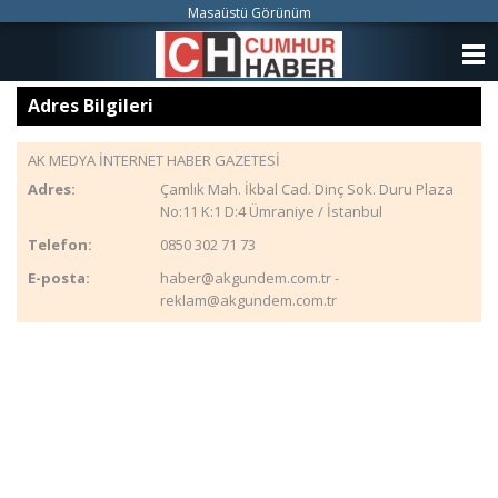
Masaüstü Görünüm
ANASAYFA
Adres Bilgileri
KATEGORİLER
AK MEDYA İNTERNET HABER GAZETESİ
YAZARLAR
Adres:
Çamlık Mah. İkbal Cad. Dinç Sok. Duru Plaza
No:11 K:1 D:4 Ümraniye / İstanbul
ANKETLER
Telefon:
0850 302 71 73
FOTO GALERİ
E-posta:
haber@akgundem.com.tr -
reklam@akgundem.com.tr
VİDEO GALERİ
KÜNYE
İLETİŞİM