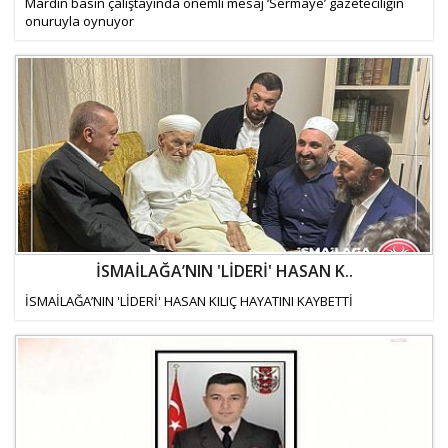
Mardin basın çalıştayında önemli mesaj ‘Sermaye’ gazeteciliğin
onuruyla oynuyor
İSMAİLAĞA’NIN 'LİDERİ' HASAN K..
İSMAİLAĞA’NIN 'LİDERİ' HASAN KILIÇ HAYATINI KAYBETTİ