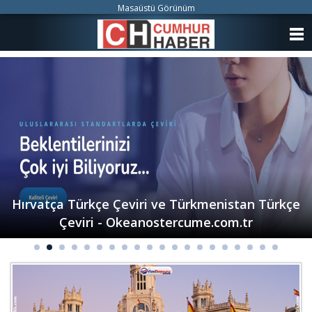
Masaüstü Görünüm
ANASAYFA
KATEGORİLER
YAZARLAR
ANKETLER
FOTO GALERİ
VİDEO GALERİ
KÜNYE
İLETİŞİM